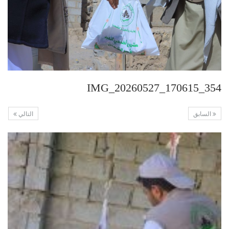
IMG_20260527_170615_354
السابق
التالي