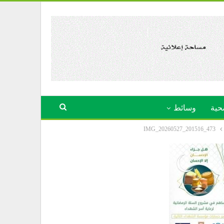
حية
وسائط
IMG_20260527_201516_473