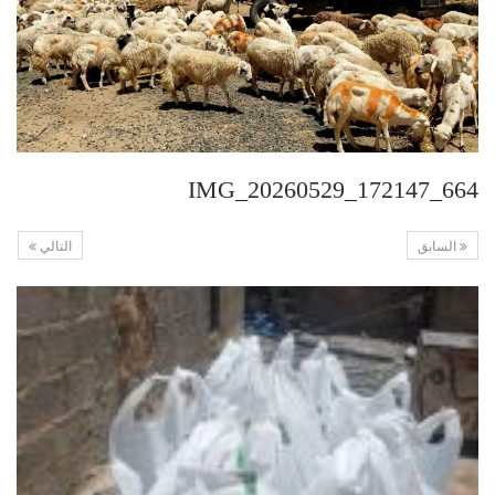
IMG_20260529_172147_664
السابق
التالي