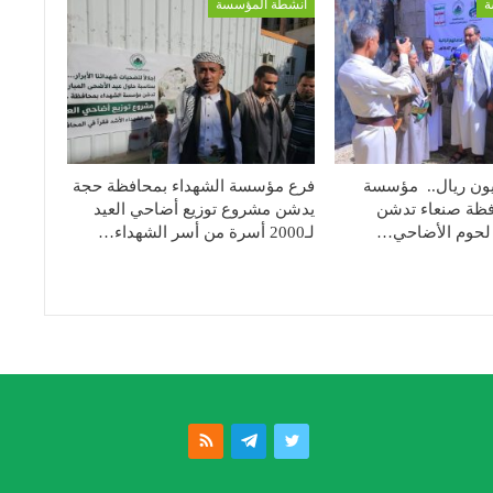
ة
أنشطة المؤسسة
الي28مليون ريال.. مؤسسة
فرع مؤسسة الشهداء بمحافظة حجة
فظة صنعاء تدشن
يدشن مشروع توزيع أضاحي العيد
 لحوم الأضاحي…
لـ2000 أسرة من أسر الشهداء…