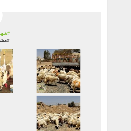
#شهدا
#مشر