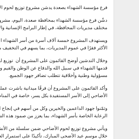
فرع مؤسسة الشهداء بصعدة يدشن مشروع توزيع لحوم الأضاحي لـ5 آلاف أسرة من أسر الشهد
دشّن فرع مؤسسة الشهداء بمحافظة صعدة، اليوم، مشروع 
مختلف مديريات المحافظة، في إطار البرامج الإنسانية وا
ويستهدف المشروع خمسة آلاف أسرة من أسر الشهداء الأش
الأكثر فقرًا في عموم المديريات، بما يسهم في التخفيف من 
وخلال التدشين أوضح القائمون على المشروع أن توزيع لحوم
قدمها الشهداء في سبيل الله والدفاع عن الوطن والقيم وال
مسؤولية وطنية وأخلاقية تتطلب تضافر جهود الجميع.
وأكد القائمون على المشروع أن فرقًا ميدانية باشرت عم
الأضاحي إلى الأسر المستفيدة بكل يسر، خاصة في المناطق
وثمّنوا جهود الداعمين والخيرين وكل من أسهم في إنجاح 
الرعاية الخاصة بأسر الشهداء، بما يعزز من صمود هذه ا
ويأتي مشروع توزيع لحوم الأضاحي ضمن سلسلة من الأنش
خلال موسم عيد الأضحى المبارك، تأكيدًا على استمرار ا