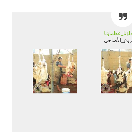
ؤنا_عظماؤنا
وع_الأضاحي