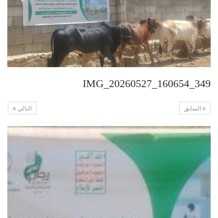
IMG_20260527_160654_349
السابق
التالي