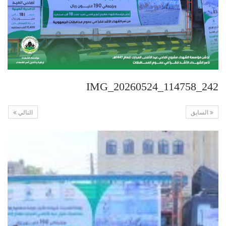
IMG_20260524_114758_242
السابق
التالي