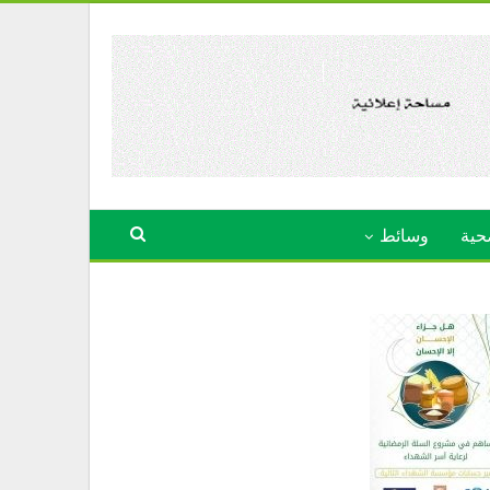
حية
وسائط