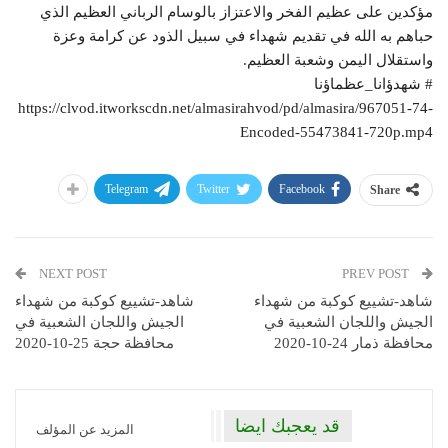
مؤكدين على عظيم الفخر والاعتزاز بالوسام الرباني العظيم الذي
حباهم به الله في تقديم شهداء في سبيل الذود عن كرامة وعزة
واستقلال اليمن وشعبة العظيم.
# شهدؤانا_عظماؤنا
https://clvod.itworkscdn.net/almasirahvod/pd/almasira/967051-74-
Encoded-55473841-720p.mp4
Telegram
Twitter
Facebook
Share
NEXT POST
PREV POST
شاهد-تشييع كوكبة من شهداء
شاهد-تشييع كوكبة من شهداء
الجيش واللجان الشعبية في
الجيش واللجان الشعبية في
محافظة ذمار 24-10-2020
محافظة حجة 25-10-2020
قد يعجبك ايضا
المزيد عن المؤلف