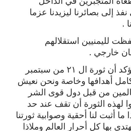
اة المتجبرين في الداخل
نفذ إلى بصائرنا ليزيدنا عزما
 .
فظت لليمنيين استقلالهم
ان خارجي .
وإننا بهذه المناسبة العظيمة نؤكد أن ثورة ال ٢١ من سبتمبر
مل أهدافها وخاصة ونحن نعيش
لمين من قبل دول قوى الشر
ا لهذه الثورة أن تقف عند حد
ا أثبت لنا أحقية وصوابية ثورتنا
دي بها كل أحرار العالم وملاذا