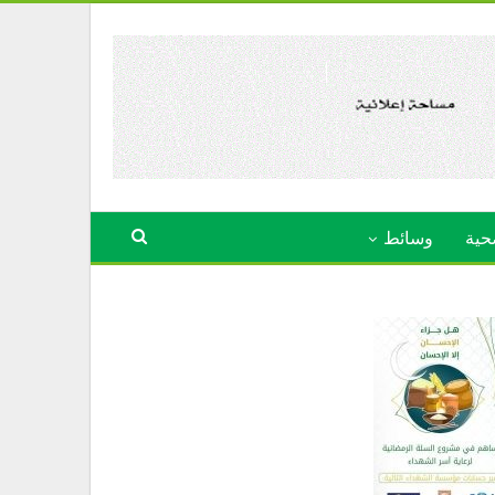
حية
وسائط