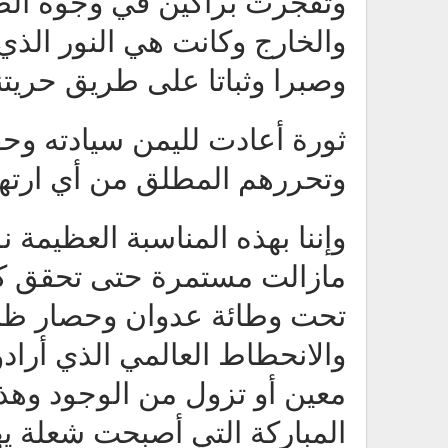
وتفجرت براكين في وجوه الطغ
والخارج وكانت هي النور الذي 
وصبرا وثباتا على طريق حريتنا
ثورة أعادت لليمن سيادته وح
وتحررهم المطلق من أي ارته
مازالت مستمرة حتى تحقق كا
تحت وطائة عدوان وحصار ظا
والانحطاط العالمي الذي أرادو
معين أو تزول من الوجود وهذا م
المباركة التي أصبحت شعلة يهت