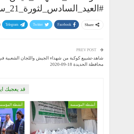
#العيد_السادس_لثورة_21_سبتمبر
Telegram
Twitter
Facebook
Share
PREV POST
شاهد-تشييع كوكبة من شهداء الجيش واللجان الشعبية في
محافظة الحديدة 18-09-2020
قد يعجبك اي
أنشطة المؤسسة
أنشطة المؤسس