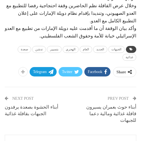
وخلال عرض القافلة نظم الحاضرين وقفة احتجاجية رفضا للتطبيع مع
العدو الصهيوني، وتنديدا بإقدام نظام دويلة الإمارات على إعلان
التطبيع الكامل مع العدو.
وأكد بيان الوقفة أن ما أقدمت عليه دويلة الإمارات من تطبيع مع العدو
الإسرائيلي خيانة للأمة وحقوق الشعب الفلسطيني.
الجبهات
الجديد
العام
الهجري
بتسيير
تدشن
صعدة
غذائية
Telegram
Twitter
Facebook
Share
NEXT POST
PREV POST
أبناء حوث بعمران يسيرون
أبناء الحشوة بصعدة يرفدون
قافلة غذائية ومالية دعما
الجبهات بقافلة غذائية
للجبهات