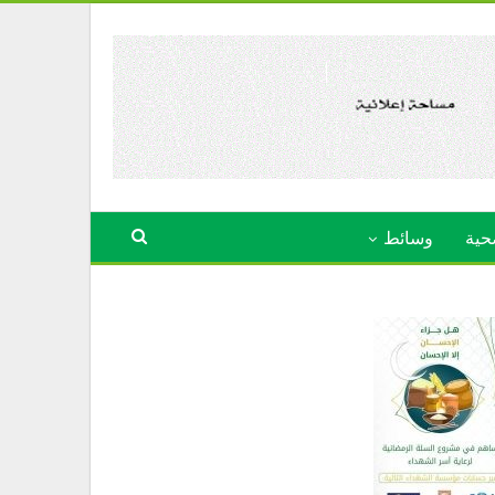
حية
وسائط