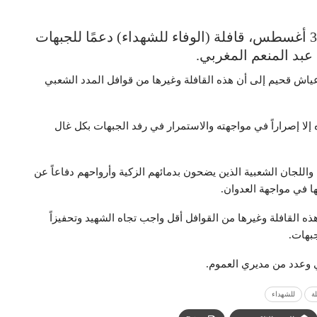
سيّرت السلطة المحلية بمحافظة الحديدة، 3 أغسطس، قافلة (الوفاء للشهداء) دعمًا للجبهات
 عبد المنعم المغربي.
عياش قحيم إلى أن هذه القافلة وغيرها من قوافل المدد الشعبي
إلا إصراراً في مواجهته والاستمرار في رفد الجبهات بكل غال
واللجان الشعبية الذين يضحون بدمائهم الزكية وأرواحهم دفاعاً عن
ا في مواجهة العدوان.
 القافلة وغيرها من القوافل أقل واجب تجاه الشهيد وتحفيزاً
جبهات.
 وعدد من مديري العموم.
ة
للشهداء