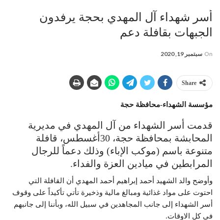
أسر شهداء آل المهدي بحجة يرفدون
الجبهات بقافلة دعم
On
سبتمبر 19, 2020
Share
مؤسسة الشهداء-محافظة حجة
قدمت أسر الشهداء من آل المهدي في مديرية
المحابشة بمحافظة حجة، 30أغسطس، قافلة
متنوعة باسم (موكب الإباء) وذلك دعماً للرجال
المرابطين في ميادين العزة والفداء.
وأوضح والد الشهيد أحمد إبراهيم أحمد المهدي أن القافلة التي
احتوت على مواد غذائية ومبالغ مالية وذخيرة تأتي تأكيداً على وقوف
أسر الشهداء إلى جانب المجاهدين في سبيل الله، وبأننا إلى جانبهم
في كل الاوقات.