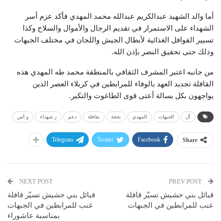
أما والد الشهيد عبدالكريم عبدالله محمد المهدي فأكد عزم أسر
الشهداء على الاستمرار في تقديم الرجال والأموال والسلاح وكذا
تسيير القوافل الغذائية لأبطال الجيش واللجان في مختلف الجبهات
وذلك حتى تحقيق النصر بإذن الله.
من جانبه اعتبر المشرف الثقافي بالمنطقة محمد طه المهدي هذه
القافلة تجديد العهد بالوفاء للمرابطين في كربلاء العصر الذين
يواجهون بكل بسالة أعتى قوى الطاغوت والتكبر.
آل
الجبهات
المهدي
بحجة
بقافلة
دعم
ر شهداء
و أس
Telegram
Twitter
Facebook
Share
NEXT POST
PREV POST
قبائل بني حشيش تسيّر قافلة
قبائل بني حشيش تسيّر قافلة
عنب للمرابطين في الجبهات
عنب للمرابطين في الجبهات
بمناسبة عاشوراء