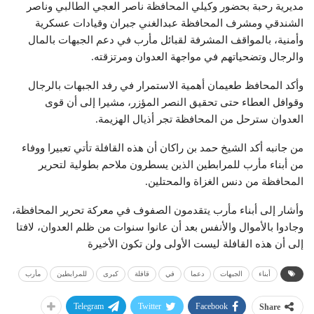
مديرية رحبة بحضور وكيلي المحافظة ناصر العجي الطالبي وناصر
الشندقي ومشرف المحافظة عبدالغني جبران وقيادات عسكرية
وأمنية، بالمواقف المشرفة لقبائل مأرب في دعم الجبهات بالمال
والرجال وتضحياتهم في مواجهة العدوان ومرتزقته
.
وأكد المحافظ طعيمان أهمية الاستمرار في رفد الجبهات بالرجال
وقوافل العطاء حتى تحقيق النصر المؤزر، مشيرا إلى أن قوى
العدوان سترحل من المحافظة تجر أذيال الهزيمة
.
من جانبه أكد الشيخ حمد بن راكان أن هذه القافلة تأتي تعبيرا ووفاء
من أبناء مأرب للمرابطين الذين يسطرون ملاحم بطولية لتحرير
المحافظة من دنس الغزاة والمحتلين
.
وأشار إلى أبناء مأرب يتقدمون الصفوف في معركة تحرير المحافظة،
وجادوا بالأموال والأنفس بعد أن عانوا سنوات من ظلم العدوان، لافتا
إلى أن هذه القافلة ليست الأولى ولن تكون الأخيرة
أبناء
الجبهات
دعما
في
قافلة
كبرى
للمرابطين
مأرب
Telegram
Twitter
Facebook
Share