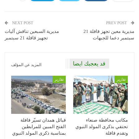
NEXT POST
PREV POST
مديرية معين تجهز قافلة 21
مديرية السبعين تناقش آليات
سبتمبر دعما للجبهات
تجهيز قافلة 21 سبتمبر
قد يعجبك ايضا
المزيد عن المؤلف
تقارير
تقارير
مكاتب محافظة صنعاء
قبائل همدان تسيّر قافلة
تحتفي بذكرى المولد النبوي
الفتح المبين للمرابطين
وتقدم قافلة
بمناسبة ذكرى المولد النبوي