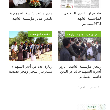
طه جران المدير التنفيذي
مدير مكتب رئاسة الجمهورية
لمؤسسة الشهداء
يلتقي مدير مؤسسة الشهداء
لـ”26سبتمبر”:
العرض في الواجهة الرئيسة
أنشطة المؤسسة
رئيس مؤسسة الشهداء يزور
زيارة عدد من أسر الشهداء
أسرة الشهيد خالد عز الدين
بمديريتي سحار ومجز بصعدة
قاسم الصيلمي
السابق
التالي