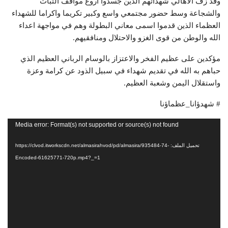
وقد زف الاهالي شهدائهم الذين جسدوا اروع مواقف الثبات
والشجاعة وسط حضور مجتمعي واسع وكبير تكريما واكراما للشهداء
العظماء الذين قدموا اسمی معاني البطولة وهم في مواجهة اعداء
الله والوطن من قوى الغزو والاحتلال ومنافقيهم.
مؤكدين على عظيم الفخر والاعتزاز بالوسام الرباني العظيم الذي
حباهم به الله في تقديم شهداء في سبيل الذود عن كرامة وعزة
واستقلال اليمن وشعبة العظيم.
# شهدؤانا_عظماؤنا
مشغل
Media error: Format(s) not supported or source(s) not found
الفيديو
تحميل الملف: https://clvod.itworkscdn.net/almasirahvod/pd/almasira/935484-74-
Encoded-61625771-720p.mp4?_=1