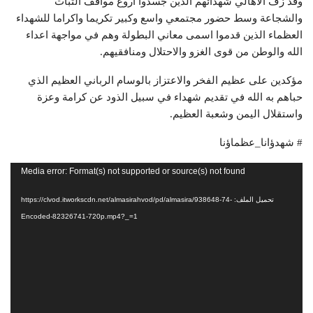
وقد زف الاهالي شهدائهم الذين جسدوا اروع مواقف الثبات
والشجاعة وسط حضور مجتمعي واسع وكبير تكريما واكراما للشهداء
العظماء الذين قدموا اسمی معاني البطولة وهم في مواجهة اعداء
الله والوطن من قوى الغزو والاحتلال ومنافقيهم.
مؤكدين على عظيم الفخر والاعتزاز بالوسام الرباني العظيم الذي
حباهم به الله في تقديم شهداء في سبيل الذود عن كرامة وعزة
واستقلال اليمن وشعبة العظيم.
# شهدؤانا_عظماؤنا
مشغل
Media error: Format(s) not supported or source(s) not found
الفيديو
تحميل الملف: https://clvod.itworkscdn.net/almasirahvod/pd/almasira/938648-74-
Encoded-82326741-720p.mp4?_=1