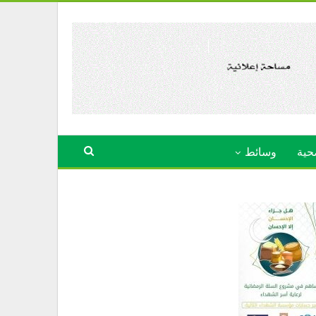
حية
وسائط