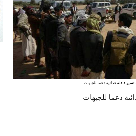
تسير قافلة غذائية دعما للجبهات
ئية دعما للجبهات