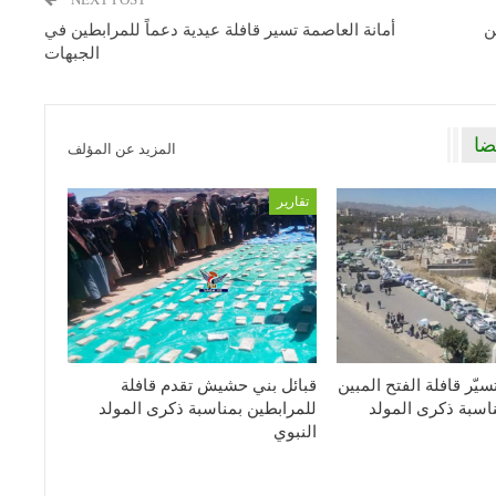
ن
أمانة العاصمة تسير قافلة عيدية دعماً للمرابطين في
الجبهات
ضا
المزيد عن المؤلف
تقارير
يّر قافلة الفتح المبين
قبائل بني حشيش تقدم قافلة
اسبة ذكرى المولد
للمرابطين بمناسبة ذكرى المولد
النبوي