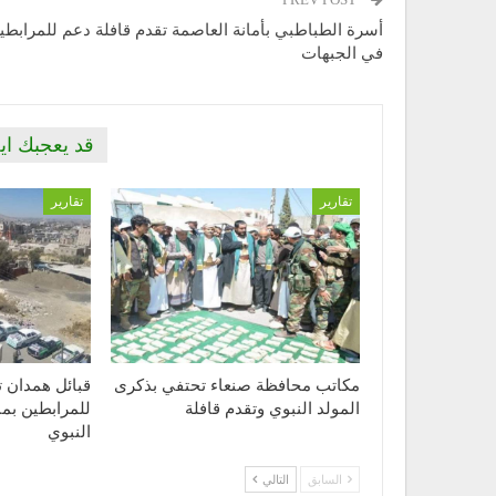
أسرة الطباطبي بأمانة العاصمة تقدم قافلة دعم للمرابطي
في الجبهات
قد يعجبك اي
تقارير
تقارير
مكاتب محافظة صنعاء تحتفي بذكرى
قبائل همدان تس
المولد النبوي وتقدم قافلة
للمرابطين بمن
النبوي
السابق
التالي