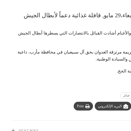
سيرت قبائل آل سالم بمحافظة صعدة، الأربعاء،29 مايو, قافلة غذائية دعماً لأبطال الجيش
والأغنام أشادت القبائل بالانتصارات التي يسطرها أبطال الجيش
جريمة مرتزقة العدوان بحق آل سبيعيان في محافظة مأرب، داعية
 والسيادة الوطنية.
ة الحج.
قبائل
البريد الإلكتروني
Print
NEXT POST