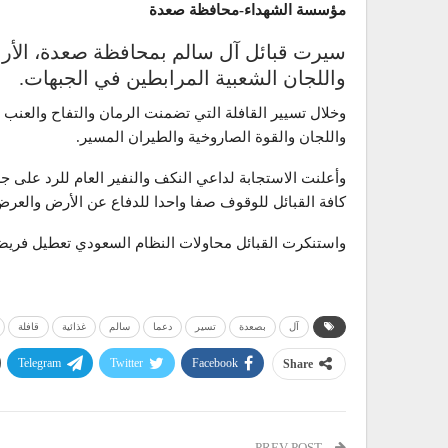
مؤسسة الشهداء-محافظة صعدة
واللجان الشعبية المرابطين في الجبهات.
وخلال تسيير القافلة التي تضمنت الرمان والتفاح والعنب 
واللجان والقوة الصاروخية والطيران المسير.
وأعلنت الاستجابة لداعي النكف والنفير العام للرد على 
كافة القبائل للوقوف صفا واحدا للدفاع عن الأرض والعرض
واستنكرت القبائل محاولات النظام السعودي تعطيل فريض
آل
بصعدة
تسير
دعما
سالم
غذائية
قافلة
Telegram
Twitter
Facebook
Share
PREV POST