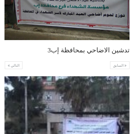
تدشين الاضاحي بمحافظة إب3
السابق
التالي