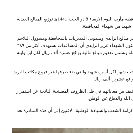
دشنت مؤسسة الشهداء لرعاية وتأهيل أسر الشهداء بمحافظة مأرب اليوم الاربعاء 8 ذو الحجة 1441هـ توزيع المبالغ العيدية
صالح الزايدي ومندوبي المديريات بالمحافظة ومسؤول التلاحم
القبلي وعدد من المواطنين وأسر الشهداء ،فقد اوضح مسئول الشهداء عزيز الزايدي أن المساعدات تستهدف أكثر من ٦٨٩
وتشمل تقديم مبالغ مالية بواقع عشرة ألف ريال لكل ابن وابنة
ب شهر لكل أسرة شهيد والتي بدء صرفها عبر فروع مكاتب البريد
خفيف من معاناتهم في ظل الظروف المعيشية الناتجة عن استمرار
الله والدفاع عن الوطن.
مة الشعب والسيادة الوطنية.. لافتين إلى أن هذه المبادرة تعد