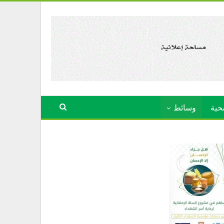
حية
وسائط