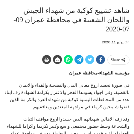
شاهد-تشييع كوكبة من شهداء الجيش
واللجان الشعبية في محافظة عمران 09-
07-2020
On
يوليو 11, 2020
Share
مؤسسة الشهداء-محافظة عمران
في صورة تجسد اروع معاني البذل والتضحية والفداء والايمان
بالقضية، وفي اجواء يسودها الفخر والاعتزاز بكرامة الشهادة زف ابناء
عدد من المحافظات اليمنية كوكبة من شهداء العزة والكرامة الذين
قضوا شامخين كرماء في مواجهة المعتدين ومنافقيهم.
وقد زف الاهالي شهدائهم الذين جسدوا اروع مواقف الثبات
والشجاعة وسط حضور مجتمعي واسع وكبير تكريما واكراما للشهداء
العظماء الذين قدموا اسمی معاني البطولة وهم في مواجهة اعداء