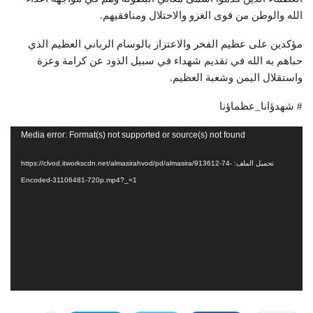
الله والوطن من قوى الغزو والاحتلال ومنافقيهم.
مؤكدين على عظيم الفخر والاعتزاز بالوسام الرباني العظيم الذي
حباهم به الله في تقديم شهداء في سبيل الذود عن كرامة وعزة
واستقلال اليمن وشعبة العظيم.
# شهدؤانا_عظماؤنا
مشغل
Media error: Format(s) not supported or source(s) not found
الفيديو
تحميل الملف: https://clvod.itworkscdn.net/almasirahvod/pd/almasira/913612-74-
Encoded-31106481-720p.mp4?_=1