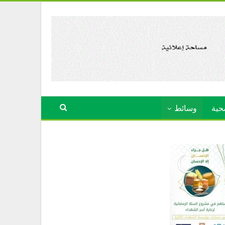
حية
وسائط