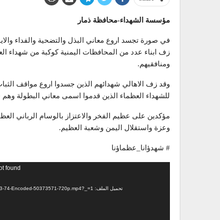
مؤسسة الشهداء-محافظة ذمار
في صورة تجسد اروع معاني البذل والتضحية والفداء والايم
زف ابناء عدد من المحافظات اليمنية كوكبة من شهداء الع
ومنافقيهم.
وقد زف الاهالي شهدائهم الذين جسدوا اروع مواقف الثب
للشهداء العظماء الذين قدموا اسمی معاني البطولة وهم في
مؤكدين على عظيم الفخر والاعتزاز بالوسام الرباني العظ
وعزة واستقلال اليمن وشعبة العظيم.
# شهدؤانا_عظماؤنا
مشغل
ot found
الفيديو
تحميل الملف: https://clvod.itworkscdn.net/almasirahvod/pd/almasira/909323-74-Encoded-50373571-720p.mp4?_=1