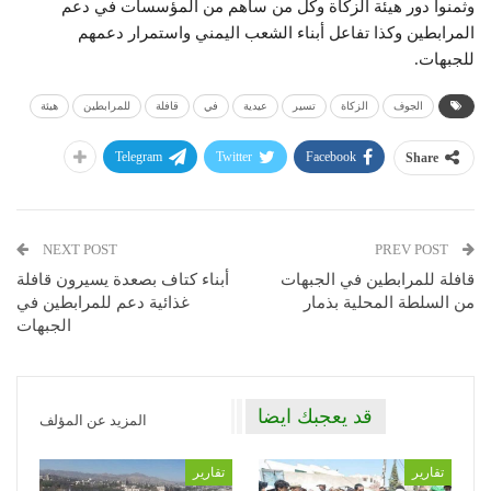
وثمنوا دور هيئة الزكاة وكل من ساهم من المؤسسات في دعم
المرابطين وكذا تفاعل أبناء الشعب اليمني واستمرار دعمهم
للجبهات.
الجوف
الزكاة
تسير
عيدية
في
قافلة
للمرابطين
هيئة
Telegram
Twitter
Facebook
Share
NEXT POST
PREV POST
قافلة للمرابطين في الجبهات
أبناء كتاف بصعدة يسيرون قافلة
من السلطة المحلية بذمار
غذائية دعم للمرابطين في
الجبهات
قد يعجبك ايضا
المزيد عن المؤلف
تقارير
تقارير