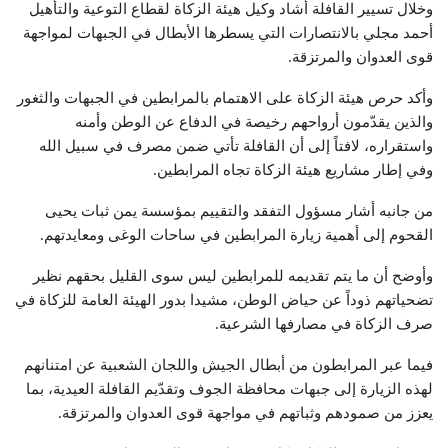
وخلال تسيير القافلة أشاد وكيل هيئة الزكاة لقطاع التوعية والتأهيل
أحمد مجلي بالانتصارات التي يسطرها الأبطال في الجبهات لمواجهة
قوى العدوان والمرتزقة.
وأكد حرص هيئة الزكاة على الاهتمام بالمرابطين في الجبهات والثغور
والذين يقدّمون أرواحهم رخيصة في الدفاع عن الوطن وأمنه
واستقراره، لافتاً إلى أن القافلة تأتي ضمن مصرف في سبيل الله
وفي إطار مشاريع هيئة الزكاة تجاه المرابطين.
من جانبه أشار مسؤول التفقد والتقييم بمؤسسة يمن ثبات يحيى
القحوم إلى أهمية زيارة المرابطين في ساحات الوغى ومعايدتهم.
وأوضح أن ما يتم تقديمه للمرابطين ليس سوى القليل بحقهم نظير
تضحياتهم ذوداً عن حياض الوطن، مشيدا بدور الهيئة العامة للزكاة في
صرف الزكاة في مصارفها الشرعية.
فيما عبر المرابطون من أبطال الجيش واللجان الشعبية عن امتنانهم
لهذه الزيارة إلى جبهات محافظة الجوف وتقدّيم القافلة العيدية، بما
يعزز من صمودهم وثباتهم في مواجهة قوى العدوان والمرتزقة.