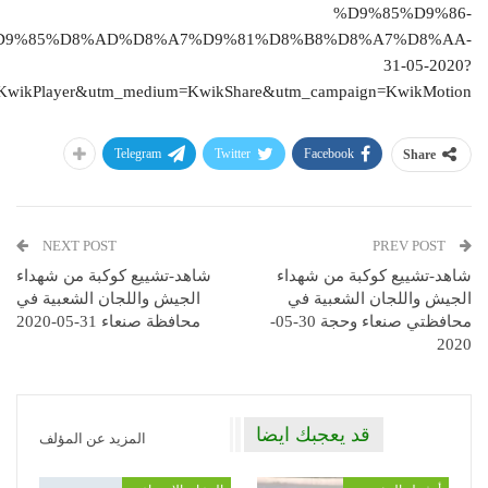
%D9%85%D9%86-
D9%85%D8%AD%D8%A7%D9%81%D8%B8%D8%A7%D8%AA-
31-05-2020?
=KwikPlayer&utm_medium=KwikShare&utm_campaign=KwikMotion
Telegram
Twitter
Facebook
Share
NEXT POST
PREV POST
شاهد-تشييع كوكبة من شهداء
شاهد-تشييع كوكبة من شهداء
الجيش واللجان الشعبية في
الجيش واللجان الشعبية في
محافظتي صنعاء وحجة 30-05-
محافظة صنعاء 31-05-2020
2020
قد يعجبك ايضا
المزيد عن المؤلف