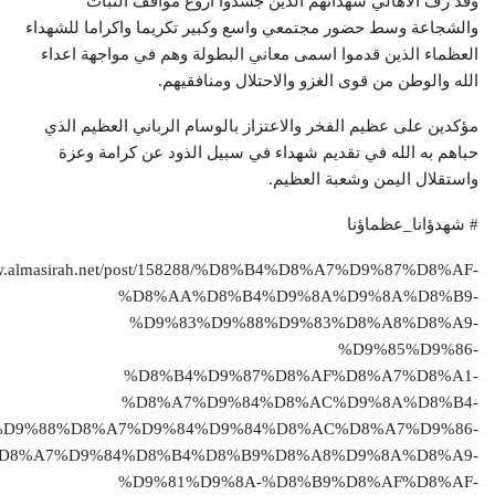
وقد زف الاهالي شهدائهم الذين جسدوا اروع مواقف الثبات
والشجاعة وسط حضور مجتمعي واسع وكبير تكريما واكراما للشهداء
العظماء الذين قدموا اسمی معاني البطولة وهم في مواجهة اعداء
الله والوطن من قوى الغزو والاحتلال ومنافقيهم.
مؤكدين على عظيم الفخر والاعتزاز بالوسام الرباني العظيم الذي
حباهم به الله في تقديم شهداء في سبيل الذود عن كرامة وعزة
واستقلال اليمن وشعبة العظيم.
# شهدؤانا_عظماؤنا
www.almasirah.net/post/158288/%D8%B4%D8%A7%D9%87%D8%AF-
%D8%AA%D8%B4%D9%8A%D9%8A%D8%B9-
%D9%83%D9%88%D9%83%D8%A8%D8%A9-
%D9%85%D9%86-
%D8%B4%D9%87%D8%AF%D8%A7%D8%A1-
%D8%A7%D9%84%D8%AC%D9%8A%D8%B4-
%D9%88%D8%A7%D9%84%D9%84%D8%AC%D8%A7%D9%86-
D8%A7%D9%84%D8%B4%D8%B9%D8%A8%D9%8A%D8%A9-
%D9%81%D9%8A-%D8%B9%D8%AF%D8%AF-