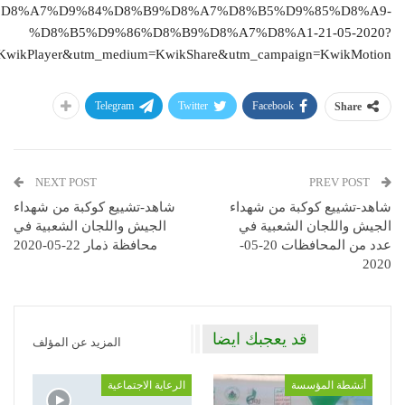
D8%A7%D9%84%D8%B9%D8%A7%D8%B5%D9%85%D8%A9-
%D8%B5%D9%86%D8%B9%D8%A7%D8%A1-21-05-2020?
=KwikPlayer&utm_medium=KwikShare&utm_campaign=KwikMotion
Telegram
Twitter
Facebook
Share
NEXT POST
PREV POST
شاهد-تشييع كوكبة من شهداء
شاهد-تشييع كوكبة من شهداء
الجيش واللجان الشعبية في
الجيش واللجان الشعبية في
عدد من المحافظات 20-05-
محافظة ذمار 22-05-2020
2020
قد يعجبك ايضا
المزيد عن المؤلف
أنشطة المؤسسة
الرعاية الاجتماعية