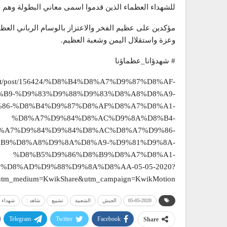
للشهداء العظماء الذين قدموا اسمی معاني البطولة وهم في
مؤكدين على عظيم الفخر والاعتزاز بالوسام الرباني العظ
وعزة واستقلال اليمن وشعبة العظيم.
# شهدؤانا_عظماؤنا
ah.net/post/156424/%D8%B4%D8%A7%D9%87%D8%AF-
B9-%D9%83%D9%88%D9%83%D8%A8%D8%A9-
86-%D8%B4%D9%87%D8%AF%D8%A7%D8%A1-
%D8%A7%D9%84%D8%AC%D9%8A%D8%B4-
%A7%D9%84%D9%84%D8%AC%D8%A7%D9%86-
B9%D8%A8%D9%8A%D8%A9-%D9%81%D9%8A-
%D8%B5%D9%86%D8%B9%D8%A7%D8%A1-
%D8%AD%D9%88%D9%8A%D8%AA-05-05-2020?
&utm_medium=KwikShare&utm_campaign=KwikMotion
05-05-2020
الجيش
الشعبية
تشييع
شاهد :
شهداء
Telegram
Twitter
Facebook
Share