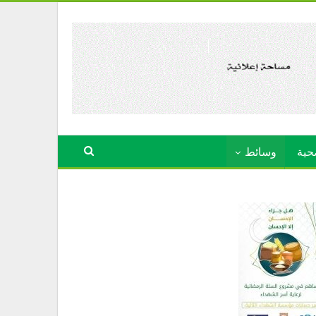
حية
وسائط