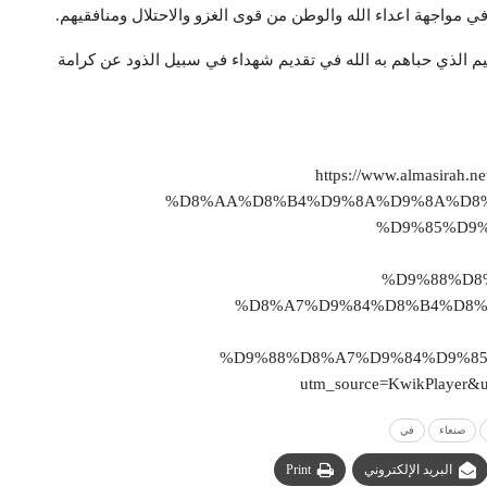
 مواجهة اعداء الله والوطن من قوى الغزو والاحتلال ومنافقيهم.
يم الذي حباهم به الله في تقديم شهداء في سبيل الذود عن كرامة
https://www.almasir
%D8%AA%D8%B4%D9%8A%D9%8A%D8%
%D9%85%D9%
%D9%88%D8
%D8%A7%D9%84%D8%B4%D8%
%D9%88%D8%A7%D9%84%D9%85
utm_source=KwikPlayer
صنعاء
في
البريد الإلكتروني
Print