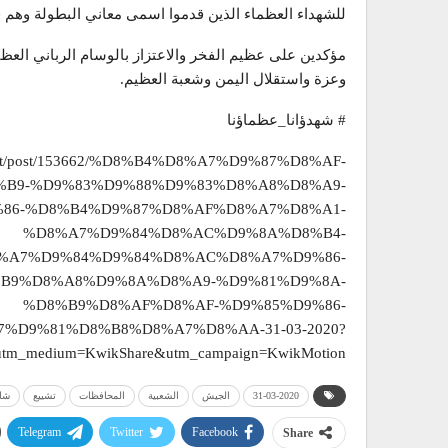
للشهداء العظماء الذين قدموا اسمی معاني البطولة وهم في
مؤكدين على عظيم الفخر والاعتزاز بالوسام الرباني العظ
وعزة واستقلال اليمن وشعبة العظيم.
# شهدؤانا_عظماؤنا
ah.net/post/153662/%D8%B4%D8%A7%D9%87%D8%AF-
B9-%D9%83%D9%88%D9%83%D8%A8%D8%A9-
86-%D8%B4%D9%87%D8%AF%D8%A7%D8%A1-
%D8%A7%D9%84%D8%AC%D9%8A%D8%B4-
%A7%D9%84%D9%84%D8%AC%D8%A7%D9%86-
B9%D8%A8%D9%8A%D8%A9-%D9%81%D9%8A-
%D8%B9%D8%AF%D8%AF-%D9%85%D9%86-
D9%81%D8%B8%D8%A7%D8%AA-31-03-2020?
&utm_medium=KwikShare&utm_campaign=KwikMotion
31-03-2020
الجيش
الشعبية
المحافظات
تشييع
شاه
Telegram
Twitter
Facebook
Share