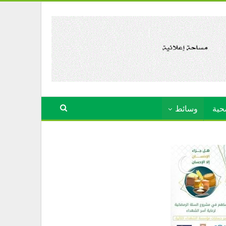
حية
وسائط