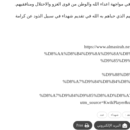
 مواجهة اعداء الله والوطن من قوى الغزو والاحتلال ومنافقيهم.
يم الذي حباهم به الله في تقديم شهداء في سبيل الذود عن كرامة
https://www.almasir
%D8%AA%D8%B4%D9%8A%D9%8A%D8%
%D9%85%D9%
%D9%88%D8
%D8%A7%D9%84%D8%B4%D8%
%D8%A7%D9%84%D9%85%D8%AD%D8%A7%
utm_source=KwikPlayer
د :
شهداء
عدد
البريد الإلكتروني
Print