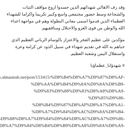
وقد زف الاهالي شهدائهم الذين جسدوا اروع مواقف الثبات
والشجاعة وسط حضور مجتمعي واسع وكبير تكريما واكراما للشهداء
العظماء الذين قدموا اسمی معاني البطولة وهم في مواجهة اعداء
الله والوطن من قوى الغزو والاحتلال ومنافقيهم.
مؤكدين على عظيم الفخر والاعتزاز بالوسام الرباني العظيم الذي
حباهم به الله في تقديم شهداء في سبيل الذود عن كرامة وعزة
واستقلال اليمن وشعبة العظيم.
# شهدؤانا_عظماؤنا
www.almasirah.net/post/153415/%D8%B4%D8%A7%D9%87%D8%AF-
%D8%AA%D8%B4%D9%8A%D9%8A%D8%B9-
%D9%83%D9%88%D9%83%D8%A8%D8%A9-
%D9%85%D9%86-
%D8%B4%D9%87%D8%AF%D8%A7%D8%A1-
%D8%A7%D9%84%D8%AC%D9%8A%D8%B4-
%D9%88%D8%A7%D9%84%D9%84%D8%AC%D8%A7%D9%86-
D8%A7%D9%84%D8%B4%D8%B9%D8%A8%D9%8A%D8%A9-