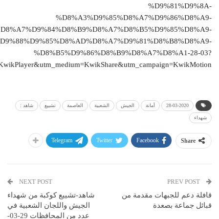
%D9%81%D9%8A-
%D8%A3%D9%85%D8%A7%D9%86%D8%A9-
D8%A7%D9%84%D8%B9%D8%A7%D8%B5%D9%85%D8%A9-
D9%88%D9%85%D8%AD%D8%A7%D9%81%D8%B8%D8%A9-
%D8%B5%D9%86%D8%B9%D8%A7%D8%A1-28-03?
=KwikPlayer&utm_medium=KwikShare&utm_campaign=KwikMotion
28-03-2020
أمانة
الجيش
الشعبية
العاصمة
تشييع
شاهد :
شهداء
Telegram
Twitter
Facebook
Share
NEXT POST
PREV POST
قافلة دعم للجبهات مقدمة من
شاهد-تشييع كوكبة من شهداء
قبائل جماعة بصعدة
الجيش واللجان الشعبية في
عدد من المحافظات 29-03-