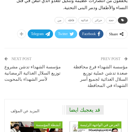
يحققون من انتصارات عظيمة وتنكيل للعدو الذي أمعن في قتل
النساء والأطفال ودمر البنى التحتية.
حجة
حرائر
غذائية
قافلة
من
Telegram
Twitter
Facebook
Share
NEXT POST
PREV POST
مؤسسة الشهداء فرع محافظة
مؤسسة الشهداء تدشن مشروع
صعدة تدشن عملية توزيع
توزيع السلال الغذائية الرمضانية
السلال الغذائية لجميع أسر
لأسر الشهداء بالمحويت
الشهداء في المحافظة
قد يعجبك ايضا
المزيد عن المؤلف
العرض في الواجهة الرئيسة
أنشطة المؤسسة