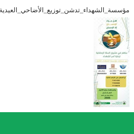
مؤسسة_الشهداء_تدشن_توزيع_الأضاحي_العيدية_